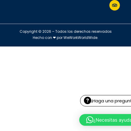
Copyright © 2026 – Todos los derechos reservados
Hecho con ❤ por
WeWorkWorldWide
.
¡Haga una pregun
¿Necesitas ayud