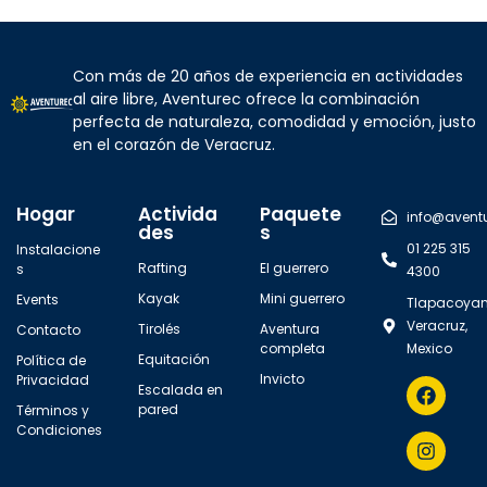
Con más de 20 años de experiencia en actividades
al aire libre, Aventurec ofrece la combinación
perfecta de naturaleza, comodidad y emoción, justo
en el corazón de Veracruz.
Hogar
Activida
Paquete
info@avent
des
s
01 225 315
Instalacione
Rafting
El guerrero
s
4300
Kayak
Mini guerrero
Events
Tlapacoyan
Veracruz,
Tirolés
Aventura
Contacto
completa
Mexico
Equitación
Política de
Invicto
Privacidad
Escalada en
pared
Términos y
Condiciones