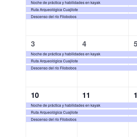
g
e
e
c
Noche de práctica y habilidades en kayak
l
Ruta Arqueológica Cuajilote
v
v
c
l
a
a
Descenso del río Filobobos
i
e
e
p
o
e
c
n
n
a
n
3
3
3
4
t
t
t
l
a
n
i
a
e
e
o
o
l
Noche de práctica y habilidades en kayak
b
Ruta Arqueológica Cuajilote
v
v
a
s
s
d
ó
r
Descenso del río Filobobos
f
e
e
,
,
,
a
e
a
n
n
n
c
c
3
3
10
11
t
t
t
l
h
r
d
a
e
e
o
o
a
Noche de práctica y habilidades en kayak
v
Ruta Arqueológica Cuajilote
v
v
.
s
s
i
e
e
Descenso del río Filobobos
e
e
,
,
,
.
o
n
n
B