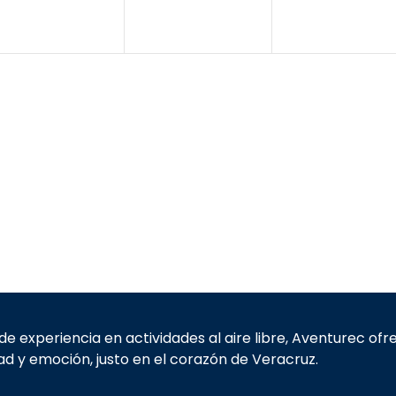
e
e
e
,
,
n
n
n
t
t
o
o
o
,
,
e experiencia en actividades al aire libre, Aventurec of
d y emoción, justo en el corazón de Veracruz.