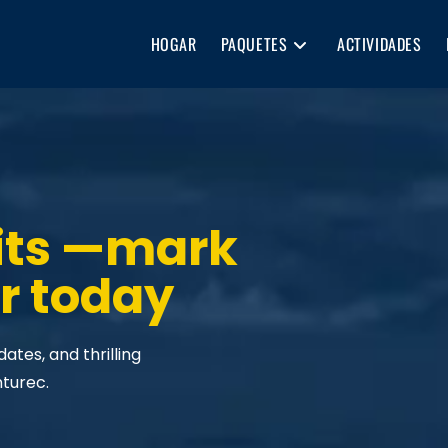
HOGAR
PAQUETES
ACTIVIDADES
its —mark
r today
tes, and thrilling
nturec.