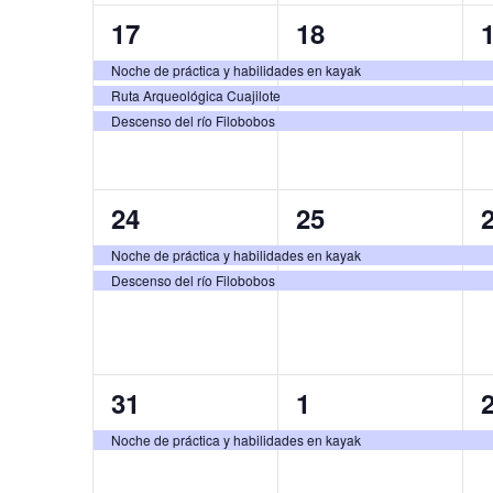
b
3
3
17
18
t
t
t
u
d
ú
s
e
e
o
o
Noche de práctica y habilidades en kayak
c
Ruta Arqueológica Cuajilote
v
v
s
s
e
s
a
Descenso del río Filobobos
e
e
,
,
,
E
E
q
n
n
v
2
2
24
25
t
t
t
e
v
u
n
e
e
o
o
Noche de práctica y habilidades en kayak
t
Descenso del río Filobobos
v
v
s
s
e
e
o
e
e
,
,
,
s
n
d
n
n
p
1
1
31
1
t
t
t
a
t
a
r
e
e
o
o
Noche de práctica y habilidades en kayak
a
v
v
s
s
o
l