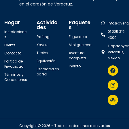
en el corazón de Veracruz.
Hogar
Activida
Paquete
info@avent
des
s
01 225 315
Instalacione
Rafting
El guerrero
s
4300
Kayak
Mini guerrero
Events
Tlapacoyan
Veracruz,
Tirolés
Aventura
Contacto
completa
Mexico
Equitación
Política de
Invicto
Privacidad
Escalada en
pared
Términos y
Condiciones
Copyright © 2026 – Todos los derechos reservados