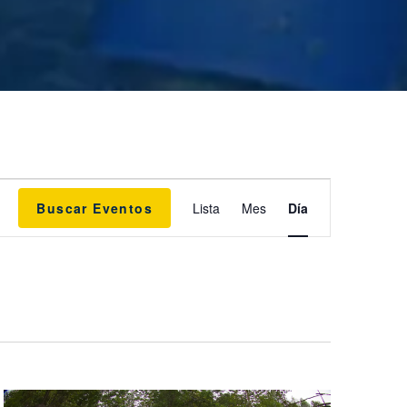
N
Buscar Eventos
Lista
Mes
Día
a
v
e
g
a
c