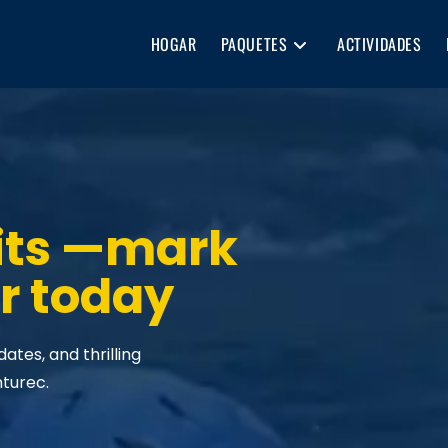
HOGAR
PAQUETES
ACTIVIDADES
its —mark
r today
tes, and thrilling
nturec.