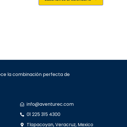
E
v
e
n
t
o
rece la combinación perfecta de
info@aventurec.com
01 225 315 4300
Tlapacoyan, Veracruz, Mexico