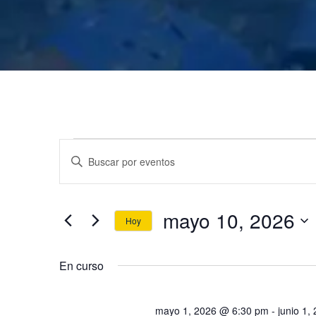
N
I
n
a
t
mayo 10, 2026
r
Hoy
v
o
S
d
e
e
En curso
u
l
c
e
mayo 1, 2026 @ 6:30 pm
-
junio 1
e