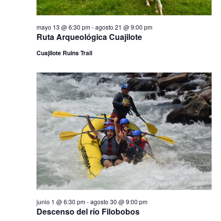
y
v
mayo 13 @ 6:30 pm
-
agosto 21 @ 9:00 pm
Ruta Arqueológica Cuajilote
i
Cuajilote Ruins Trail
s
t
a
s
d
e
E
v
e
junio 1 @ 6:30 pm
-
agosto 30 @ 9:00 pm
Descenso del río Filobobos
n