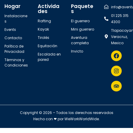
Hogar
Activida
Paquete
info@avent
des
s
01 225 315
Instalacione
Rafting
El guerrero
s
4300
Kayak
Mini guerrero
Events
Tlapacoyan
Veracruz,
Tirolés
Aventura
Contacto
completa
Mexico
Equitación
Política de
Invicto
Privacidad
Escalada en
pared
Términos y
Condiciones
Copyright © 2026 – Todos los derechos reservados
Hecho con ❤ por
WeWorkWorldWide
.