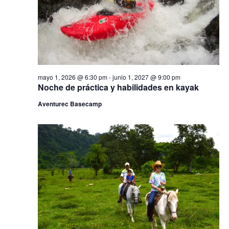
e
l
i
v
a
ó
f
i
e
s
n
c
t
h
d
a
a
s
e
mayo 1, 2026 @ 6:30 pm
-
junio 1, 2027 @ 9:00 pm
.
d
Noche de práctica y habilidades en kayak
e
b
E
Aventurec Basecamp
ú
v
e
s
n
q
t
o
u
e
d
a