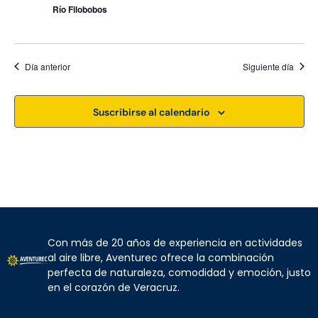
Río Filobobos
t
o
s
Día anterior
Siguiente día
Suscribirse al calendario
Con más de 20 años de experiencia en actividades
al aire libre, Aventurec ofrece la combinación
perfecta de naturaleza, comodidad y emoción, justo
en el corazón de Veracruz.