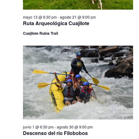
y
v
mayo 13 @ 6:30 pm
-
agosto 21 @ 9:00 pm
Ruta Arqueológica Cuajilote
i
Cuajilote Ruins Trail
s
t
a
s
d
e
E
v
e
junio 1 @ 6:30 pm
-
agosto 30 @ 9:00 pm
Descenso del río Filobobos
n