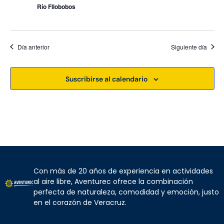
Río Filobobos
t
o
s
Día anterior
Siguiente día
Suscribirse al calendario
Con más de 20 años de experiencia en actividades
al aire libre, Aventurec ofrece la combinación
perfecta de naturaleza, comodidad y emoción, justo
en el corazón de Veracruz.