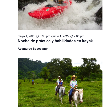
e
l
i
v
a
ó
f
i
e
s
n
c
t
h
d
a
a
s
e
mayo 1, 2026 @ 6:30 pm
-
junio 1, 2027 @ 9:00 pm
.
d
Noche de práctica y habilidades en kayak
e
b
E
Aventurec Basecamp
ú
v
e
s
n
q
t
o
u
e
d
a