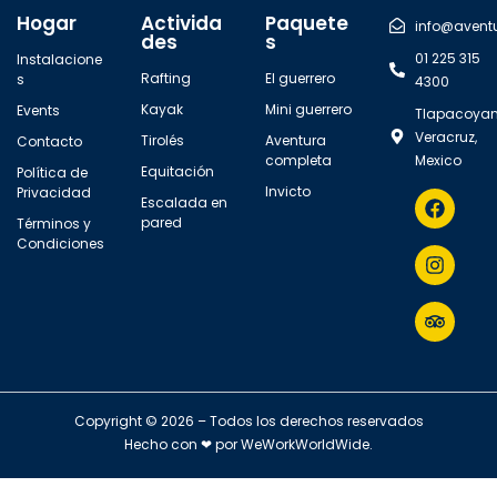
Hogar
Activida
Paquete
info@avent
des
s
01 225 315
Instalacione
Rafting
El guerrero
s
4300
Kayak
Mini guerrero
Events
Tlapacoyan
Veracruz,
Tirolés
Aventura
Contacto
completa
Mexico
Equitación
Política de
Invicto
Privacidad
Escalada en
pared
Términos y
Condiciones
Copyright © 2026 – Todos los derechos reservados
Hecho con ❤ por
WeWorkWorldWide
.