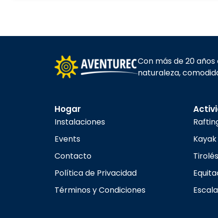
Con más de 20 años d
naturaleza, comodida
Hogar
Activ
Instalaciones
Raftin
Events
Kayak
Contacto
Tirolé
Política de Privacidad
Equita
Términos y Condiciones
Escal