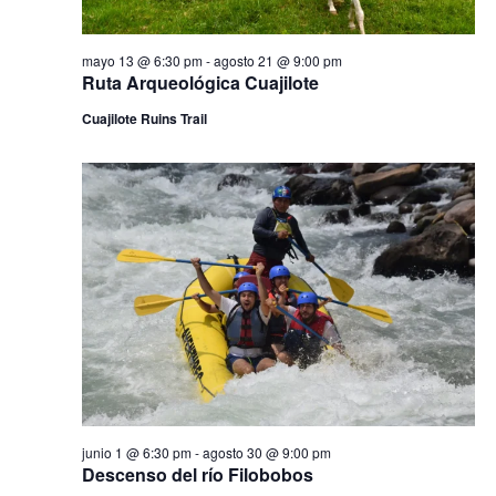
y
v
mayo 13 @ 6:30 pm
-
agosto 21 @ 9:00 pm
Ruta Arqueológica Cuajilote
i
Cuajilote Ruins Trail
s
t
a
s
d
e
E
v
e
junio 1 @ 6:30 pm
-
agosto 30 @ 9:00 pm
Descenso del río Filobobos
n