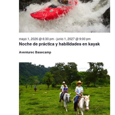
e
l
i
v
a
ó
f
i
e
s
n
c
t
h
d
a
a
s
e
mayo 1, 2026 @ 6:30 pm
-
junio 1, 2027 @ 9:00 pm
.
d
Noche de práctica y habilidades en kayak
e
b
E
Aventurec Basecamp
ú
v
e
s
n
q
t
o
u
e
d
a