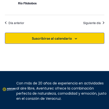
Río Filobobos
t
o
s
Día anterior
Siguiente día
Suscribirse al calendario
Con más de 20 años de experiencia en actividades
al aire libre, Aventurec ofrece la combinación
perfecta de naturaleza, comodidad y emoción, justo
en el corazón de Veracruz.