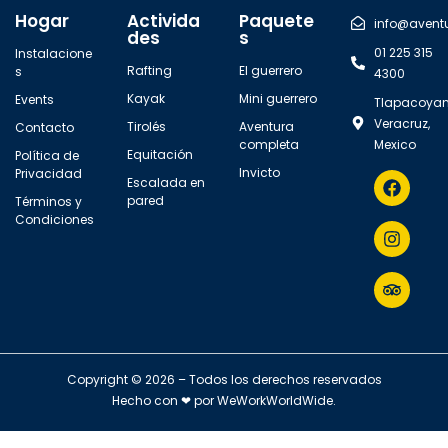
Hogar
Activida
Paquete
info@avent
des
s
01 225 315
Instalacione
Rafting
El guerrero
s
4300
Kayak
Mini guerrero
Events
Tlapacoyan
Veracruz,
Tirolés
Aventura
Contacto
completa
Mexico
Equitación
Política de
Invicto
Privacidad
Escalada en
pared
Términos y
Condiciones
Copyright © 2026 – Todos los derechos reservados
Hecho con ❤ por
WeWorkWorldWide
.