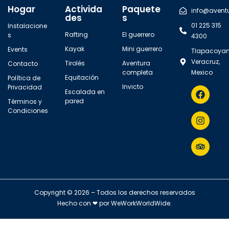
s
Hogar
Activida
Paquete
y
info@avent
des
s
01 225 315
Instalacione
v
Rafting
El guerrero
s
4300
i
Kayak
Mini guerrero
Events
Tlapacoyan
s
Veracruz,
Tirolés
Aventura
Contacto
completa
Mexico
Equitación
Política de
t
Invicto
Privacidad
Escalada en
a
pared
Términos y
Condiciones
s
d
e
E
v
Copyright © 2026 – Todos los derechos reservados
Hecho con ❤ por
WeWorkWorldWide
.
e
n