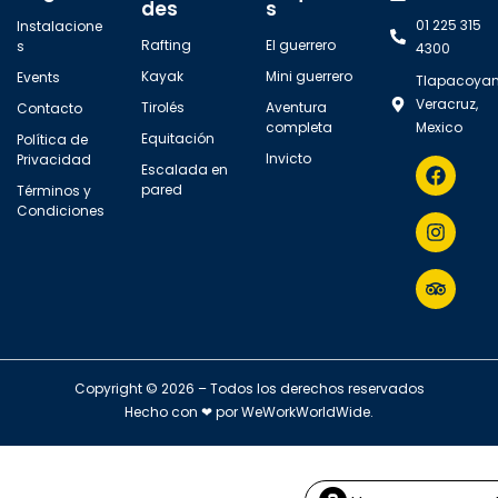
des
s
01 225 315
Instalacione
Rafting
El guerrero
s
4300
Kayak
Mini guerrero
Events
Tlapacoyan
Veracruz,
Tirolés
Aventura
Contacto
completa
Mexico
Equitación
Política de
Invicto
Privacidad
Escalada en
pared
Términos y
Condiciones
Copyright © 2026 – Todos los derechos reservados
Hecho con ❤ por
WeWorkWorldWide
.